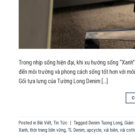
Trong nhịp sống hiện đại, khi xu hướng sống “Xanh”
đến môi trường và phong cách sống tốt hơn với môi
Gối tựa lưng của Tường Long Denim […]
C
Posted in
Bài Viết
,
Tin Tức
|
Tagged
Denim Tuong Long
,
Giảm 
Xanh
,
thời trang bền vững
,
TL Denim
,
upcycle
,
vải biên
,
vải cott