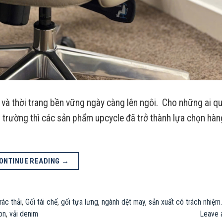
 và thời trang bền vững ngày càng lên ngôi. Cho những ai q
 trường thì các sản phẩm upcycle đã trở thành lựa chọn hàn
ONTINUE READING
→
rác thải
,
Gối tái chế
,
gối tựa lưng
,
ngành dệt may
,
sản xuất có trách nhiệm.
on
,
vải denim
Leave 