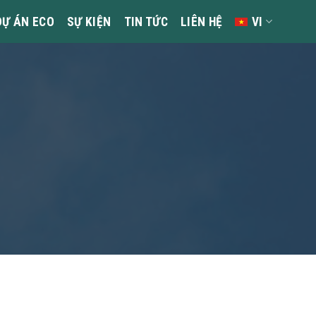
DỰ ÁN ECO
SỰ KIỆN
TIN TỨC
LIÊN HỆ
VI