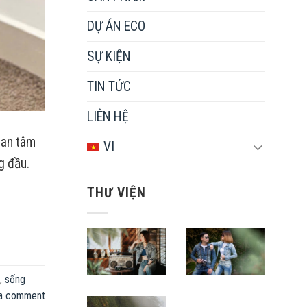
DỰ ÁN ECO
SỰ KIỆN
TIN TỨC
LIÊN HỆ
uan tâm
VI
g đầu.
THƯ VIỆN
,
sống
a comment